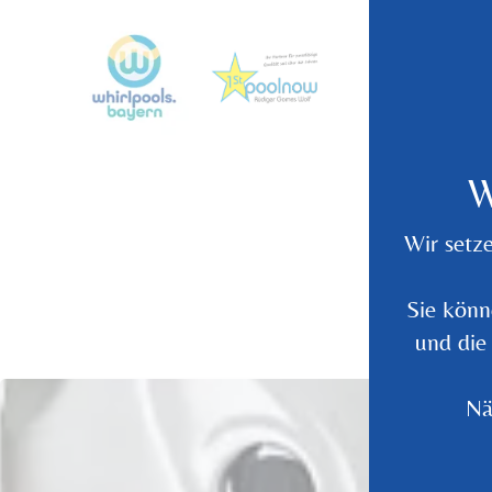
W
Wir setz
Sie könn
und die
Nä