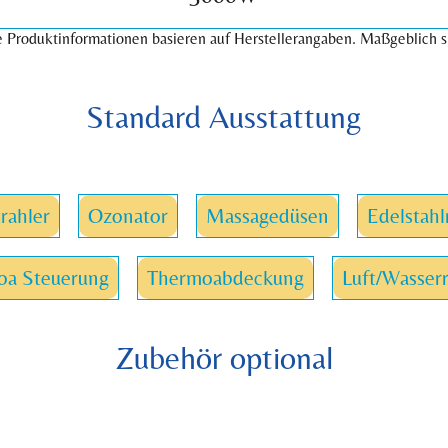
 Produktinformationen basieren auf Herstellerangaben. Maßgeblich s
Standard Ausstattung
rahler
Ozonator
Massagedüsen
Edelstah
oa Steuerung
Thermoabdeckung
Luft/Wasserr
Zubehör optional