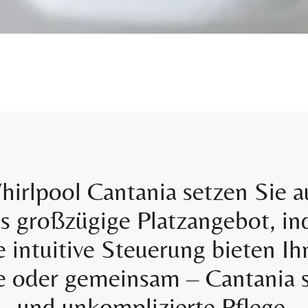
rlpool Cantania setzen Sie au
s großzügige Platzangebot, indi
 intuitive Steuerung bieten I
e oder gemeinsam – Cantania s
und unkomplizierte Pflege.