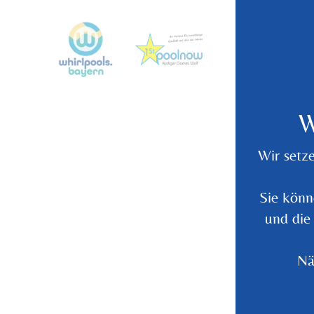
W
Wir setz
Sie könn
und die
Nä