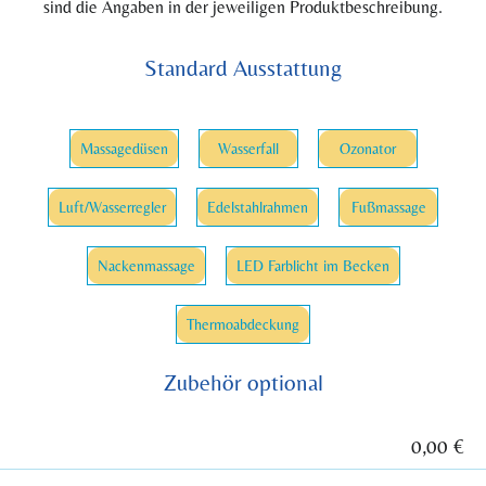
sind die Angaben in der jeweiligen Produktbeschreibung.
Standard Ausstattung
Massagedüsen
Wasserfall
Ozonator
Luft/Wasserregler
Edelstahlrahmen
Fußmassage
Nackenmassage
LED Farblicht im Becken
Thermoabdeckung
Zubehör optional
0,00 €