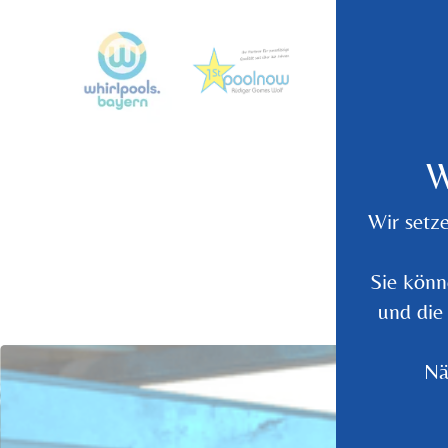
W
Wir setz
Sie könn
und die
Nä