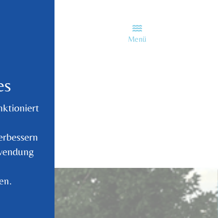
Menü
es
ktioniert
erbessern
rwendung
en.