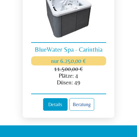
BlueWater Spa - Carinthia
nur
6.250,00 €
11.500,00 €
Plätze:
4
Düsen:
49
Details
Beratung