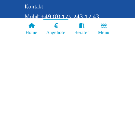
Kontakt
: +49 (0) 175 243 12 43
Mobil
Tel: +49 (0) 8071 92 11 939
Home
Berater
Menü
Angebote
Email: info@whirlpools.bayern
Impressum
Datenschutz
Widerrufserklärung
AGBs