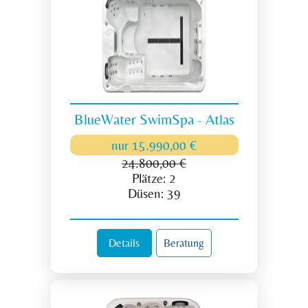
BlueWater SwimSpa - Atlas
nur
15.990,00 €
24.800,00 €
Plätze:
2
Düsen:
39
Details
Beratung