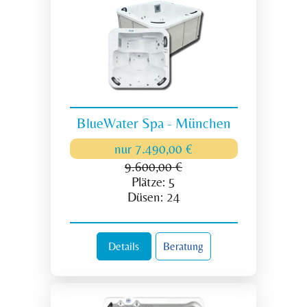
BlueWater Spa - München
nur
7.490,00 €
9.600,00 €
Plätze:
5
Düsen:
24
Details
Beratung