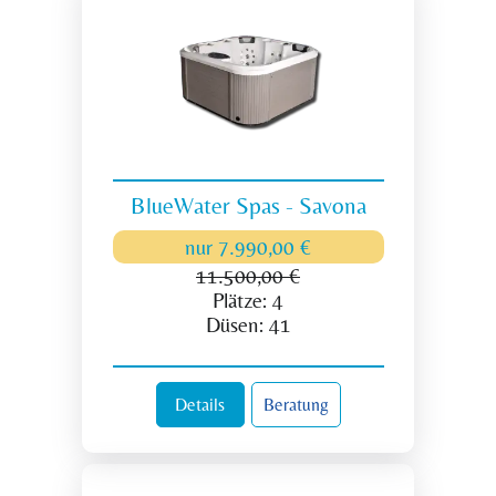
BlueWater Spas - Savona
nur
7.990,00 €
11.500,00 €
Plätze:
4
Düsen:
41
Details
Beratung