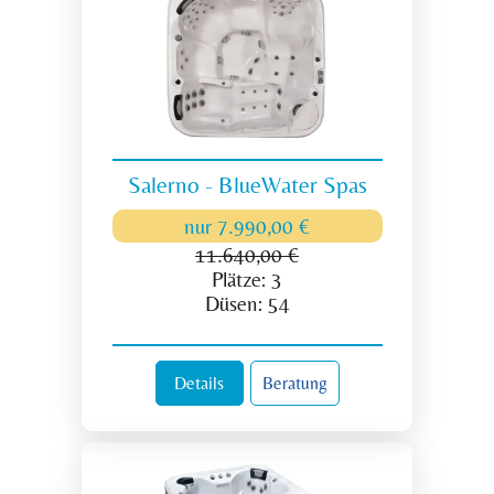
Salerno - BlueWater Spas
nur
7.990,00 €
11.640,00 €
Plätze:
3
Düsen:
54
Details
Beratung