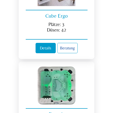
Cube Ergo
Plätze:
3
Düsen:
42
Details
Beratung