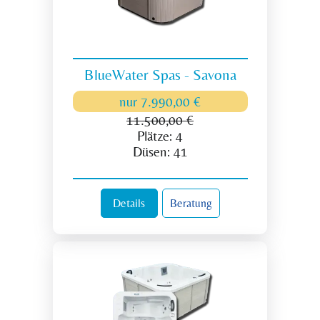
BlueWater Spas - Savona
nur
7.990,00 €
11.500,00 €
Plätze:
4
Düsen:
41
Details
Beratung