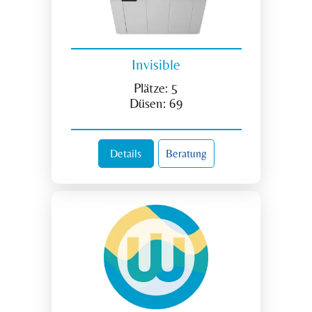
Invisible
Plätze:
5
Düsen:
69
Details
Beratung