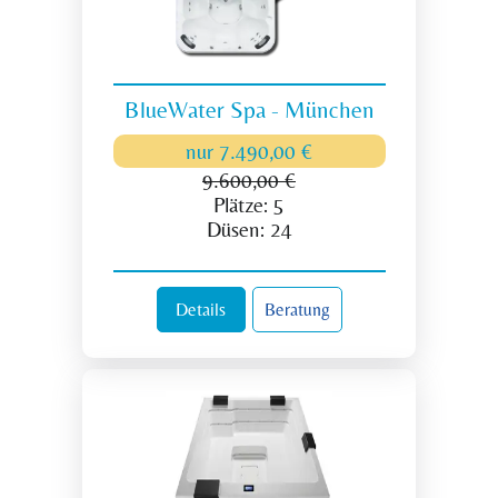
BlueWater Spa - München
nur
7.490,00 €
9.600,00 €
Plätze:
5
Düsen:
24
Details
Beratung