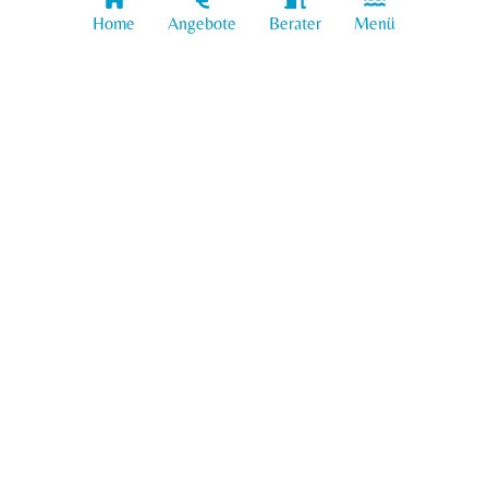
Information
Home
Berater
Menü
Angebote
Digitaler Berater
Produkte
Poolbau
Gewerbekunden
Kontakt
: +49 (0) 175 243 12 43
Mobil
Tel: +49 (0) 8071 92 11 939
Email: info@whirlpools.bayern
Impressum
Datenschutz