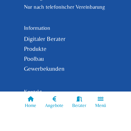
Nur nach telefonischer Vereinbarung
Information
Digitaler Berater
Produkte
Poolbau
Gewerbekunden
Kontakt
: +49 (0) 175 243 12 43
Mobil
Home
Angebote
Berater
Menü
Tel: +49 (0) 8071 92 11 939
Email: info@whirlpools.bayern