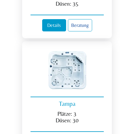
Düsen:
35
Details
Beratung
Tampa
Plätze:
3
Düsen:
30