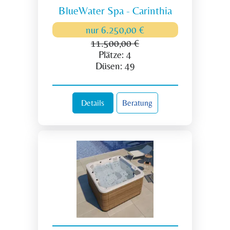
BlueWater Spa - Carinthia
nur
6.250,00 €
11.500,00 €
Plätze:
4
Düsen:
49
Details
Beratung