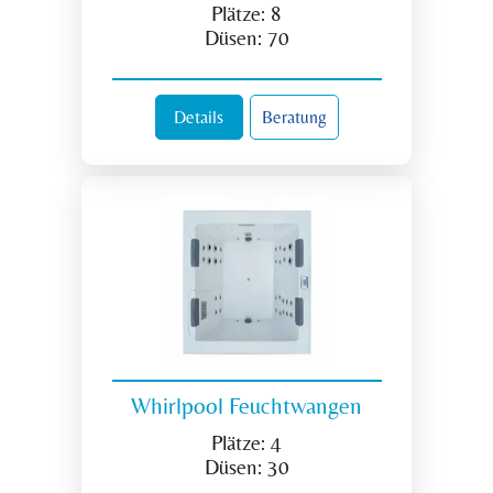
Plätze:
8
Düsen:
70
Details
Beratung
Whirlpool Feuchtwangen
Plätze:
4
Düsen:
30