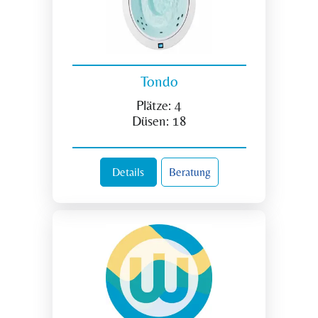
Tondo
Plätze:
4
Düsen:
18
Details
Beratung