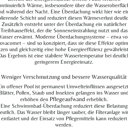
ontinuierlich Wärme, insbesondere über die Wasseroberfläc
nd während der Nacht. Eine Überdachung wirkt hier wie ei
olierende Schicht und reduziert diesen Wärmeverlust deutli
Zusätzlich entsteht unter der Überdachung ein natürlicher
Treibhauseffekt, der die Sonneneinstrahlung nutzt und das
Wasser erwärmt. Moderne Überdachungssysteme – etwa vo
ovacomet – sind so konzipiert, dass sie diese Effekte optim
zen und gleichzeitig eine hohe Energieeffizienz gewährleis
Das Ergebnis ist eine stabilere Wassertemperatur bei deutlic
geringerem Energieeinsatz.
Weniger Verschmutzung und bessere Wasserqualität
Ein offener Pool ist permanent Umwelteinflüssen ausgesetzt
Blätter, Pollen, Staub und Insekten gelangen ins Wasser un
Pflegeaufwand
erhöhen den
erheblich.
Eine Schwimmbad-Überdachung reduziert diese Belastung
eutlich. Das Wasser bleibt länger sauber, die Filteranlage wi
entlastet und der Einsatz von Pflegemitteln kann reduziert
werden.