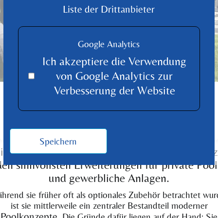
Liste der Drittanbieter
Google Analytics
Ich akzeptiere die Verwendung
von Google Analytics zur
Verbesserung der Website
Schwimmbad Überdachung für
erhöhte Sicherheit, Energieeffizienz
und weniger Pflegeaufwand
Speichern
ine Schwimmbad-Überdachung gehört heute 
den sinnvollsten Erweiterungen für private Pool
und gewerbliche Anlagen.
hrend sie früher oft als optionales Zubehör betrachtet wur
ist sie mittlerweile ein zentraler Bestandteil moderner
Poolkonzepte
. Die Gründe dafür liegen auf der Hand: Sie