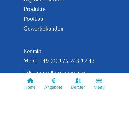
Produkte
Poolbau
Gewerbekunden
Kontakt
: +49 (0) 175 243 12 43
Mobil
Tel: +49 (0) 8071 92 11 939
Email: info@whirlpools.bayern
Home
Angebote
Berater
Menü
Impressum
Datenschutz
Widerrufserklärung
AGBs